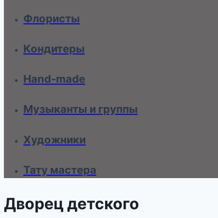
Флористы
Кондитеры
Hand-made
Музыканты и группы
Художники
Тату мастера
Дворец детского