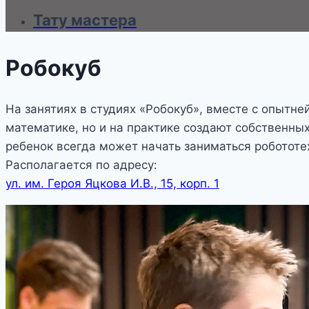
Тату мастера
Робокуб
На занятиях в студиях «Робокуб», вместе с опытн
математике, но и на практике создают собственны
ребенок всегда может начать заниматься роботот
Располагается по адресу:
ул. им. Героя Яцкова И.В., 15, корп. 1