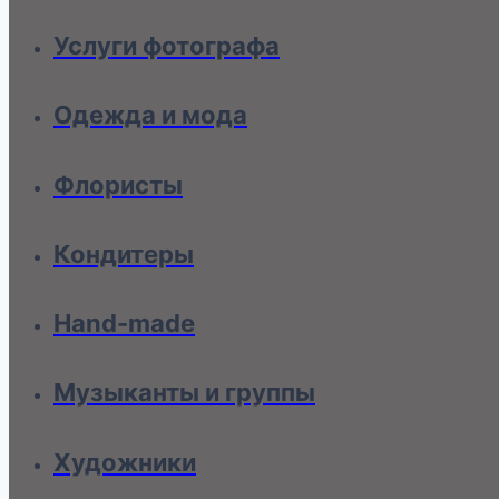
Услуги фотографа
Одежда и мода
Флористы
Кондитеры
Hand-made
Музыканты и группы
Художники