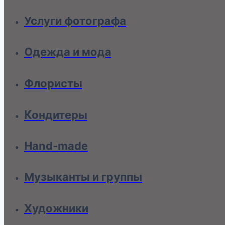
Услуги фотографа
Одежда и мода
Флористы
Кондитеры
Hand-made
Музыканты и группы
Художники