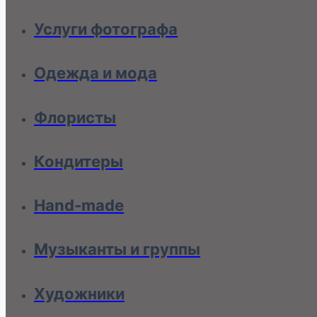
Услуги фотографа
Одежда и мода
Флористы
Кондитеры
Hand-made
Музыканты и группы
Художники