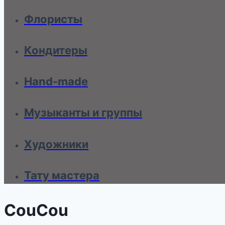
Флористы
Кондитеры
Hand-made
Музыканты и группы
Художники
Тату мастера
CouCou