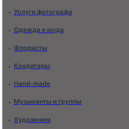
Услуги фотографа
Одежда и мода
Флористы
Кондитеры
Hand-made
Музыканты и группы
Художники