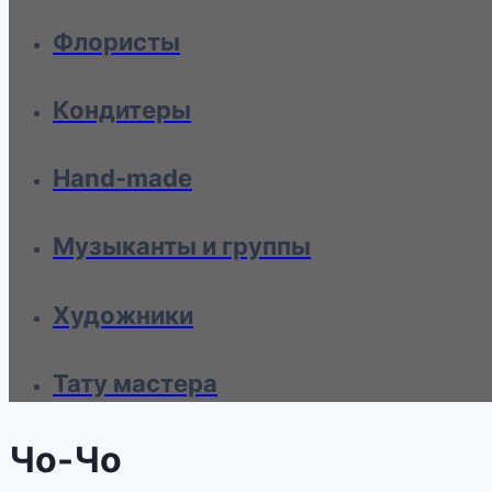
Флористы
Кондитеры
Hand-made
Музыканты и группы
Художники
Тату мастера
Чо-Чо