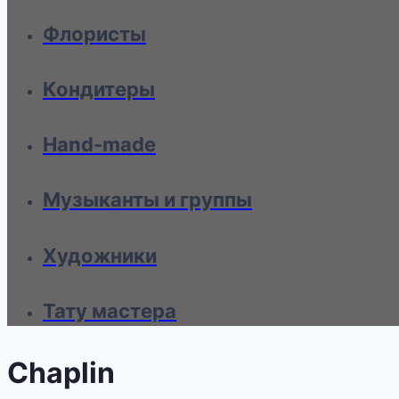
Флористы
Кондитеры
Hand-made
Музыканты и группы
Художники
Тату мастера
Chaplin