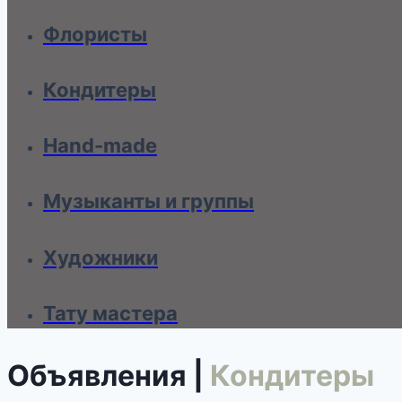
Флористы
Кондитеры
Hand-made
Музыканты и группы
Художники
Тату мастера
Объявления |
Кондитеры