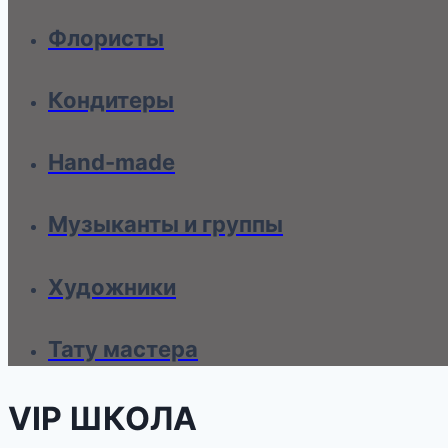
Флористы
Кондитеры
Hand-made
Музыканты и группы
Художники
Тату мастера
VIP ШКОЛА