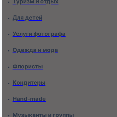
Туризм и отдых
Для детей
Услуги фотографа
Одежда и мода
Флористы
Кондитеры
Hand-made
Музыканты и группы