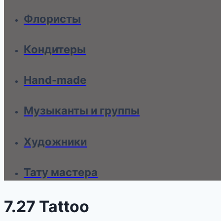
Флористы
Кондитеры
Hand-made
Музыканты и группы
Художники
Тату мастера
7.27 Tattoo