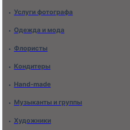
Услуги фотографа
Одежда и мода
Флористы
Кондитеры
Hand-made
Музыканты и группы
Художники