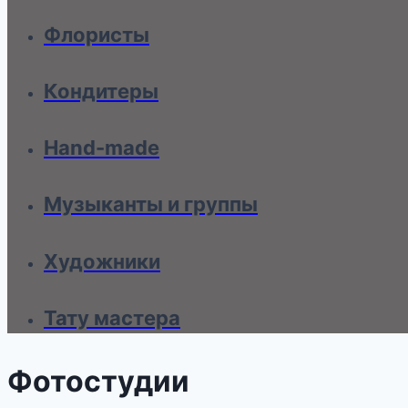
Флористы
Кондитеры
Hand-made
Музыканты и группы
Художники
Тату мастера
Фотостудии