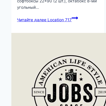
софтбоксы 22×90 (2 шт.), октабокс 8-ми
угольный…
Читайте далее
Location 717